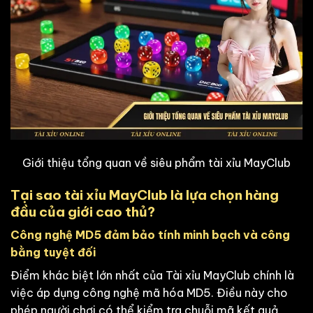
Giới thiệu tổng quan về siêu phẩm tài xỉu MayClub
Tại sao tài xỉu MayClub là lựa chọn hàng
đầu của giới cao thủ?
Công nghệ MD5 đảm bảo tính minh bạch và công
bằng tuyệt đối
Điểm khác biệt lớn nhất của Tài xỉu MayClub chính là
việc áp dụng công nghệ mã hóa MD5. Điều này cho
phép người chơi có thể kiểm tra chuỗi mã kết quả