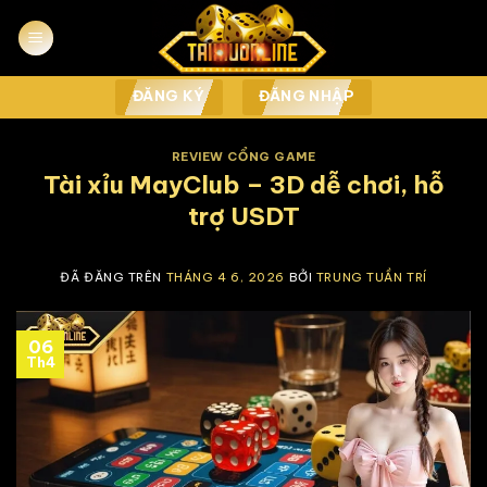
Chuyển
đến
nội
dung
ĐĂNG KÝ
ĐĂNG NHẬP
REVIEW CỔNG GAME
Tài xỉu MayClub – 3D dễ chơi, hỗ
trợ USDT
ĐÃ ĐĂNG TRÊN
THÁNG 4 6, 2026
BỞI
TRUNG TUẦN TRÍ
06
Th4