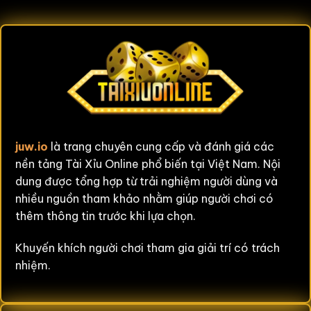
ổn
cho
định
người
giúp
mới
hạn
chế
thua
lỗ
lớn
juw.io
là trang chuyên cung cấp và đánh giá các
nền tảng Tài Xỉu Online phổ biến tại Việt Nam. Nội
dung được tổng hợp từ trải nghiệm người dùng và
nhiều nguồn tham khảo nhằm giúp người chơi có
thêm thông tin trước khi lựa chọn.
Khuyến khích người chơi tham gia giải trí có trách
nhiệm.