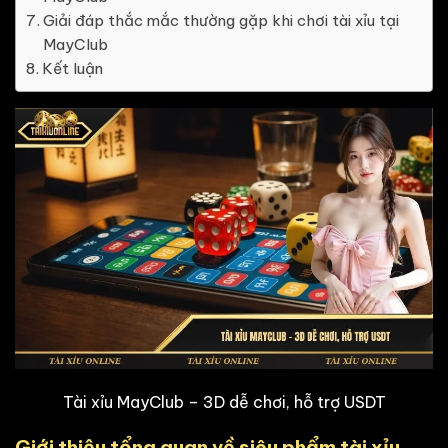
Giải đáp thắc mắc thường gặp khi chơi tài xỉu tại
MayClub
Kết luận
Tài xỉu MayClub – 3D dễ chơi, hỗ trợ USDT
Giới thiệu tổng quan về siêu phẩm tài xỉu