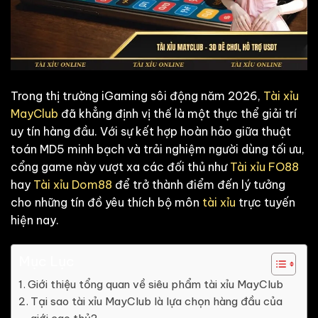
Trong thị trường iGaming sôi động năm 2026,
Tài xỉu
MayClub
đã khẳng định vị thế là một thực thể giải trí
uy tín hàng đầu. Với sự kết hợp hoàn hảo giữa thuật
toán MD5 minh bạch và trải nghiệm người dùng tối ưu,
cổng game này vượt xa các đối thủ như
Tài xỉu FO88
hay
Tài xỉu Dom88
để trở thành điểm đến lý tưởng
cho những tín đồ yêu thích bộ môn
tài xỉu
trực tuyến
hiện nay.
Mục Lục
Giới thiệu tổng quan về siêu phẩm tài xỉu MayClub
Tại sao tài xỉu MayClub là lựa chọn hàng đầu của