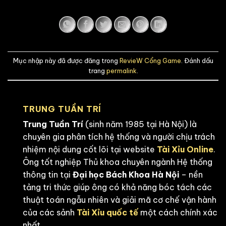
Mục nhập này đã được đăng trong
RevieW Cổng Game
. Đánh dấu
trang
permalink
.
TRUNG TUẦN TRÍ
Trung Tuần Trí
(sinh năm 1985 tại Hà Nội) là
chuyên gia phân tích hệ thống và người chịu trách
nhiệm nội dung cốt lõi tại website
Tài Xỉu Online
.
Ông tốt nghiệp Thủ khoa chuyên ngành Hệ thống
thông tin tại
Đại học Bách Khoa Hà Nội
– nền
tảng tri thức giúp ông có khả năng bóc tách các
thuật toán ngẫu nhiên và giải mã cơ chế vận hành
của các sảnh
Tài Xỉu quốc tế
một cách chính xác
nhất.