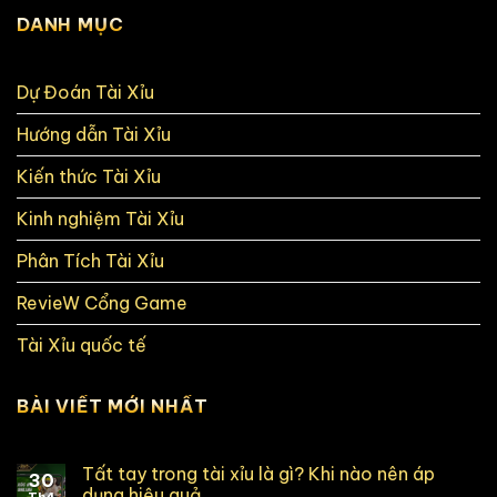
DANH MỤC
Dự Đoán Tài Xỉu
Hướng dẫn Tài Xỉu
Kiến thức Tài Xỉu
Kinh nghiệm Tài Xỉu
Phân Tích Tài Xỉu
RevieW Cổng Game
Tài Xỉu quốc tế
BÀI VIẾT MỚI NHẤT
Tất tay trong tài xỉu là gì? Khi nào nên áp
30
dụng hiệu quả