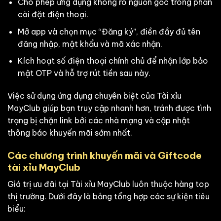
Cho phép ứng dụng không rõ nguồn gốc trong phần
cài đặt điện thoại.
Mở app và chọn mục “Đăng ký”, điền đầy đủ tên
đăng nhập, mật khẩu và mã xác nhận.
Kích hoạt số điện thoại chính chủ để nhận lớp bảo
mật OTP và hỗ trợ rút tiền sau này.
Việc sử dụng ứng dụng chuyên biệt của Tài xỉu
MayClub giúp bạn truy cập nhanh hơn, tránh được tình
trạng bị chặn link bởi các nhà mạng và cập nhật
thông báo khuyến mãi sớm nhất.
Các chương trình khuyến mãi và Giftcode
tài xỉu MayClub
Giá trị ưu đãi tại Tài xỉu MayClub luôn thuộc hàng top
thị trường. Dưới đây là bảng tổng hợp các sự kiện tiêu
biểu: