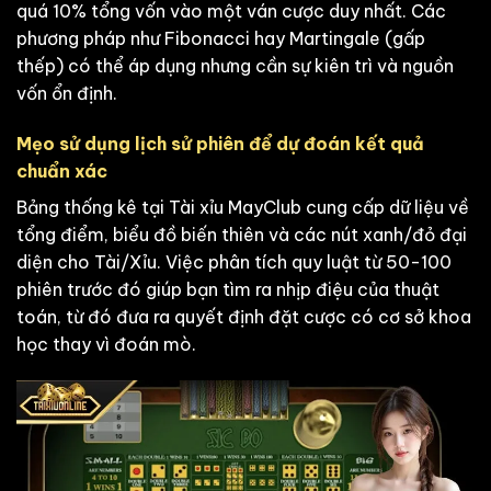
quá 10% tổng vốn vào một ván cược duy nhất. Các
phương pháp như Fibonacci hay Martingale (gấp
thếp) có thể áp dụng nhưng cần sự kiên trì và nguồn
vốn ổn định.
Mẹo sử dụng lịch sử phiên để dự đoán kết quả
chuẩn xác
Bảng thống kê tại Tài xỉu MayClub cung cấp dữ liệu về
tổng điểm, biểu đồ biến thiên và các nút xanh/đỏ đại
diện cho Tài/Xỉu. Việc phân tích quy luật từ 50-100
phiên trước đó giúp bạn tìm ra nhịp điệu của thuật
toán, từ đó đưa ra quyết định đặt cược có cơ sở khoa
học thay vì đoán mò.