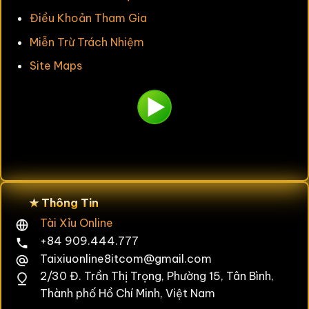
Điều Khoản Tham Gia
Công nghệ bảo mật:
Sử dụng thuật toán
Miễn Trừ Trách Nhiệm
MD5 giúp người chơi tự kiểm tra tính ngẫu
nhiên của mỗi phiên cược.
Site Maps
Khuyến mãi tân thủ:
Tặng ngay
50K – 99K
trải nghiệm miễn phí (không cần nạp tiền) và
thưởng nạp đầu từ
100% – 150%
.
Trải nghiệm người dùng:
Sảnh Livestream
Dealer thực tế ảo với độ phân giải cao, hỗ trợ
đa nền tảng từ Mobile App đến Web PC.
★ Thông Tin
Giải thưởng:
Hệ thống Jackpot nổ hũ tích lũy
với giá trị thường xuyên đạt mức hàng trăm
Tài Xỉu Online
triệu đồng.
+84 909.444.777
Taixiuonline8itcom@gmail.com
Với giấy phép hoạt động hợp pháp từ
PAGCOR
2/30 Đ. Trần Thị Trọng, Phường 15, Tân Bình,
và điểm đánh giá cộng đồng
4.8/5
, SunWin là
Thành phố Hồ Chí Minh, Việt Nam
lựa chọn an toàn nhất cho người chơi muốn tìm