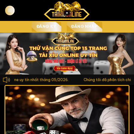
Chuyển
đến
nội
dung
ĐĂNG KÝ
ĐĂNG NHẬP
 uy tín nhất tháng 05/2026.
Chúng tôi đã phân tích chi tiết thuật 