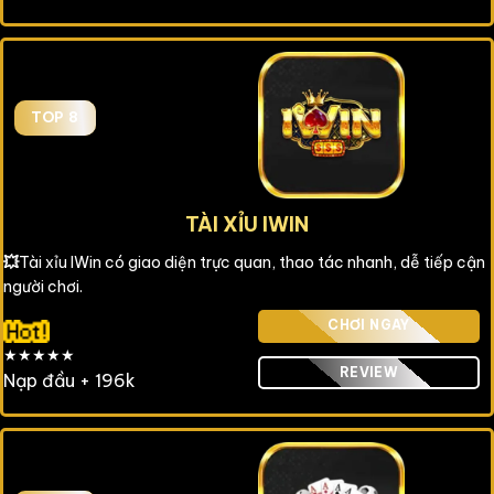
TOP 8
TÀI XỈU IWIN
💥
Tài xỉu IWin có giao diện trực quan, thao tác nhanh, dễ tiếp cận
người chơi.
CHƠI NGAY
★★★★★
REVIEW
Nạp đầu + 196k