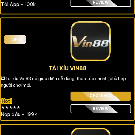
REVIEW
Tải App + 100k
TOP 3
TÀI XỈU VIN88
💥
Tài xỉu Vin88 có giao diện dễ dùng, thao tác nhanh, phù hợp
người chơi mới.
CHƠI NGAY
★★★★★
REVIEW
Nạp đầu + 199k