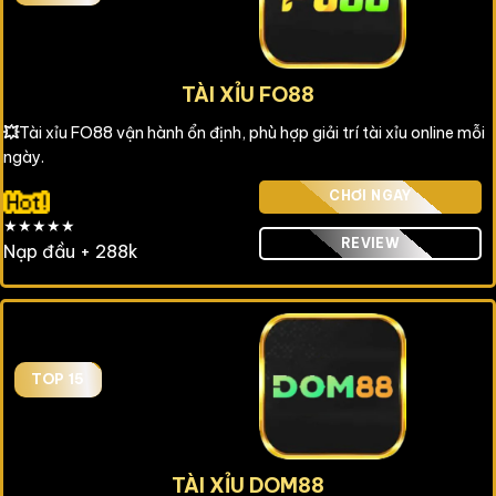
TÀI XỈU FO88
💥
Tài xỉu FO88 vận hành ổn định, phù hợp giải trí tài xỉu online mỗi
ngày.
CHƠI NGAY
★★★★★
REVIEW
Nạp đầu + 288k
TOP 15
TÀI XỈU DOM88