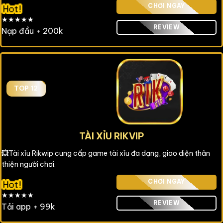
CHƠI NGAY
★★★★★
REVIEW
Nạp đầu + 200k
TOP 12
TÀI XỈU RIKVIP
💥
Tài xỉu Rikwip cung cấp game tài xỉu đa dạng, giao diện thân
thiện người chơi.
CHƠI NGAY
★★★★★
REVIEW
Tải app + 99k