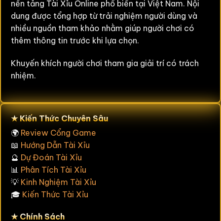
nền tảng Tài Xỉu Online phổ biến tại Việt Nam. Nội
dung được tổng hợp từ trải nghiệm người dùng và
nhiều nguồn tham khảo nhằm giúp người chơi có
thêm thông tin trước khi lựa chọn.
Khuyến khích người chơi tham gia giải trí có trách
nhiệm.
★ Kiến Thức Chuyên Sâu
🌍
Review Cổng Game
📖
Hướng Dẫn Tài Xỉu
🔮
Dự Đoán Tài Xỉu
📊
Phân Tích Tài Xỉu
💡
Kinh Nghiệm Tài Xỉu
🎓
Kiến Thức Tài Xỉu
★ Chính Sách