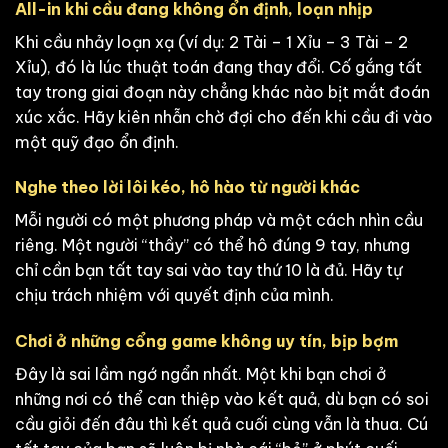
All-in khi cầu đang không ổn định, loạn nhịp
Khi cầu nhảy loạn xạ (ví dụ: 2 Tài – 1 Xỉu – 3 Tài – 2
Xỉu), đó là lúc thuật toán đang thay đổi. Cố gắng tất
tay trong giai đoạn này chẳng khác nào bịt mắt đoán
xúc xắc. Hãy kiên nhẫn chờ đợi cho đến khi cầu đi vào
một quỹ đạo ổn định.
Nghe theo lời lôi kéo, hô hào từ người khác
Mỗi người có một phương pháp và một cách nhìn cầu
riêng. Một người “thầy” có thể hô đúng 9 tay, nhưng
chỉ cần bạn tất tay sai vào tay thứ 10 là đủ. Hãy tự
chịu trách nhiệm với quyết định của mình.
Chơi ở những cổng game không uy tín, bịp bợm
Đây là sai lầm ngớ ngẩn nhất. Một khi bạn chơi ở
những nơi có thể can thiệp vào kết quả, dù bạn có soi
cầu giỏi đến đâu thì kết quả cuối cùng vẫn là thua. Cú