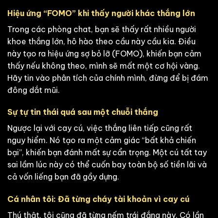
Hiệu ứng “FOMO” khi thấy người khác thắng lớn
Trong các phòng chat, bạn sẽ thấy rất nhiều người
khoe thắng lớn, hô hào theo cầu này cầu kia. Điều
này tạo ra hiệu ứng sợ bỏ lỡ (FOMO), khiến bạn cảm
thấy nếu không theo, mình sẽ mất một cơ hội vàng.
Hãy tin vào phân tích của chính mình, đừng để bị đám
đông dắt mũi.
Sự tự tin thái quá sau một chuỗi thắng
Ngược lại với cay cú, việc thắng liên tiếp cũng rất
nguy hiểm. Nó tạo ra một cảm giác “bất khả chiến
bại”, khiến bạn đánh mất sự cẩn trọng. Một cú tất tay
sai lầm lúc này có thể cuốn bay toàn bộ số tiền lãi và
cả vốn liếng bạn đã gầy dựng.
Cá nhân tôi: Đã từng cháy tài khoản vì cay cú
Thú thật, tôi cũng đã từng nếm trái đắng này. Có lần