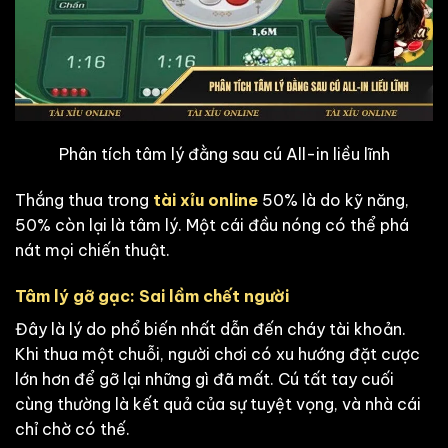
Phân tích tâm lý đằng sau cú All-in liều lĩnh
Thắng thua trong
tài xỉu online
50% là do kỹ năng,
50% còn lại là tâm lý. Một cái đầu nóng có thể phá
nát mọi chiến thuật.
Tâm lý gỡ gạc: Sai lầm chết người
Đây là lý do phổ biến nhất dẫn đến cháy tài khoản.
Khi thua một chuỗi, người chơi có xu hướng đặt cược
lớn hơn để gỡ lại những gì đã mất. Cú tất tay cuối
cùng thường là kết quả của sự tuyệt vọng, và nhà cái
chỉ chờ có thế.