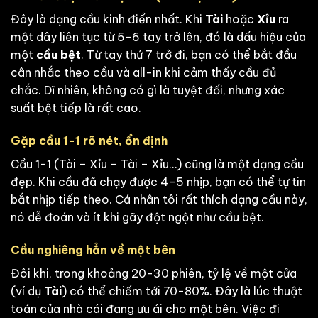
Đây là dạng cầu kinh điển nhất. Khi
Tài
hoặc
Xỉu
ra
một dây liên tục từ 5-6 tay trở lên, đó là dấu hiệu của
một
cầu bệt
. Từ tay thứ 7 trở đi, bạn có thể bắt đầu
cân nhắc theo cầu và all-in khi cảm thấy cầu đủ
chắc. Dĩ nhiên, không có gì là tuyệt đối, nhưng xác
suất bệt tiếp là rất cao.
Gặp cầu 1-1 rõ nét, ổn định
Cầu 1-1 (Tài – Xỉu – Tài – Xỉu…) cũng là một dạng cầu
đẹp. Khi cầu đã chạy được 4-5 nhịp, bạn có thể tự tin
bắt nhịp tiếp theo. Cá nhân tôi rất thích dạng cầu này,
nó dễ đoán và ít khi gãy đột ngột như cầu bệt.
Cầu nghiêng hẳn về một bên
Đôi khi, trong khoảng 20-30 phiên, tỷ lệ về một cửa
(ví dụ
Tài
) có thể chiếm tới 70-80%. Đây là lúc thuật
toán của nhà cái đang ưu ái cho một bên. Việc đi