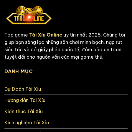
Top game
Tài Xỉu Online
uy tín nhất 2026. Chúng tôi
giúp bạn sàng lọc những sân chơi minh bạch, nạp rút
siêu tốc và có giấy phép quốc tế, đảm bảo an toàn
tuyệt đối cho nguồn vốn của mọi game thủ.
DANH MỤC
Dự Đoán Tài Xỉu
Hướng dẫn Tài Xỉu
Kiến thức Tài Xỉu
Kinh nghiệm Tài Xỉu