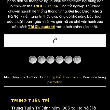
phân tích hệ thống và người chịu trách nhiệm nội dung cốt
lõi tại website
Tài Xỉu Online
. Ông tốt nghiệp Thủ khoa
chuyên ngành Hệ thống thông tin tại
Đại học Bách Khoa
Hà Nội
– nền tảng tri thức giúp ông có khả năng bóc tách
các thuật toán ngẫu nhiên và giải mã cơ chế vận hành của
các sảnh
Tài Xỉu quốc tế
một cách chính xác nhất.
Mục nhập này đã được đăng trong
Kiến thức Tài Xỉu
. Đánh dấu trang
permalink
.
TRUNG TUẦN TRÍ
Trung Tuần Trí
(sinh năm 1985 tại Hà Nội) là