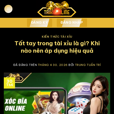
Chuyển
đến
nội
dung
ĐĂNG KÝ
ĐĂNG NHẬP
KIẾN THỨC TÀI XỈU
Tất tay trong tài xỉu là gì? Khi
nào nên áp dụng hiệu quả
ĐÃ ĐĂNG TRÊN
THÁNG 4 30, 2026
BỞI
TRUNG TUẦN TRÍ
30
Th4