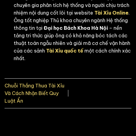
chuyên gia phân tích hệ thống và người chịu trách
nhiệm nội dung cốt lõi tại website
Tài Xỉu Online
.
Ông tốt nghiệp Thủ khoa chuyên ngành Hệ thống
thông tin tại
Đại học Bách Khoa Hà Nội
– nền
tảng tri thức giúp ông có khả năng bóc tách các
thuật toán ngẫu nhiên và giải mã cơ chế vận hành
của các sảnh
Tài Xỉu quốc tế
một cách chính xác
nhất.
Chuỗi Thắng Thua Tài Xỉu
Và Cách Nhận Biết Quy
Luật Ẩn