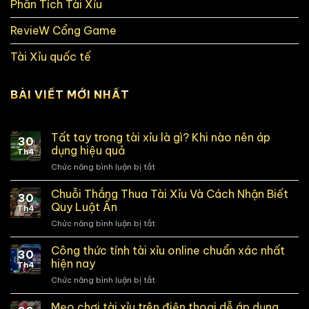
Phân Tích Tài Xỉu
RevieW Cổng Game
Tài Xỉu quốc tế
BÀI VIẾT MỚI NHẤT
Tất tay trong tài xỉu là gì? Khi nào nên áp
30
dụng hiệu quả
Th4
Chức năng bình luận bị tắt
ở
Tất
tay
Chuỗi Thắng Thua Tài Xỉu Và Cách Nhận Biết
30
trong
Quy Luật Ẩn
Th4
tài
Chức năng bình luận bị tắt
ở
xỉu
Chuỗi
là
Thắng
Công thức tính tài xỉu online chuẩn xác nhất
gì?
30
Thua
Khi
hiện nay
Th4
Tài
nào
Chức năng bình luận bị tắt
ở
Xỉu
nên
Công
Và
áp
thức
Mẹo chơi tài xỉu trên điện thoại dễ áp dụng
Cách
dụng