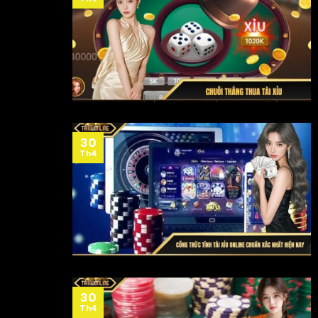
30
Th4
30
Th4