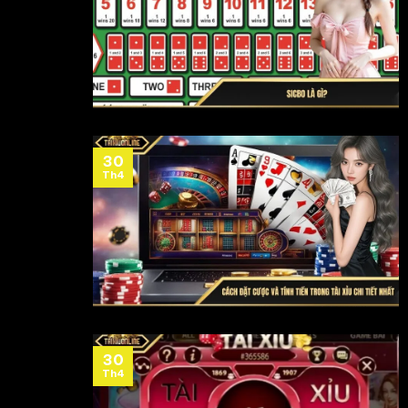
30
Th4
30
Th4