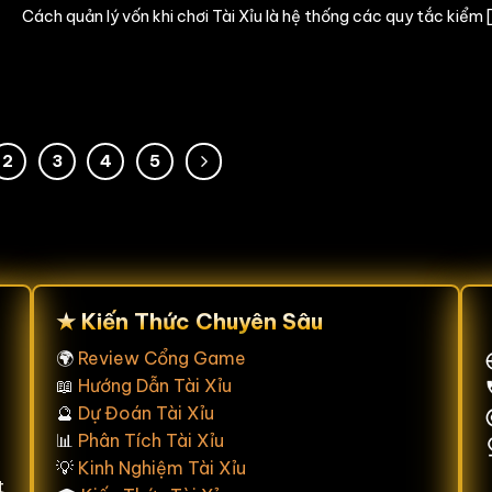
Cách quản lý vốn khi chơi Tài Xỉu là hệ thống các quy tắc kiểm [.
2
3
4
5
★ Kiến Thức Chuyên Sâu
🌍
Review Cổng Game
📖
Hướng Dẫn Tài Xỉu
🔮
Dự Đoán Tài Xỉu
📊
Phân Tích Tài Xỉu
💡
Kinh Nghiệm Tài Xỉu
t