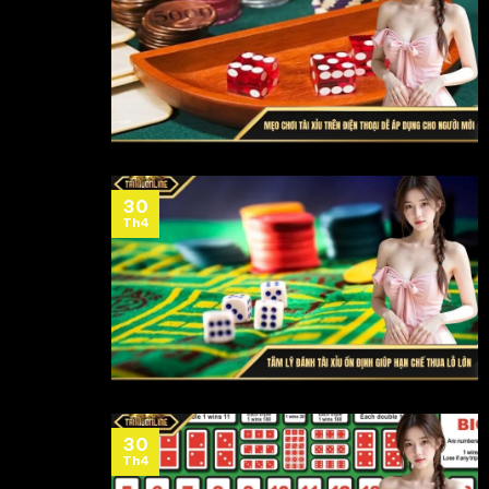
30
Th4
30
Th4