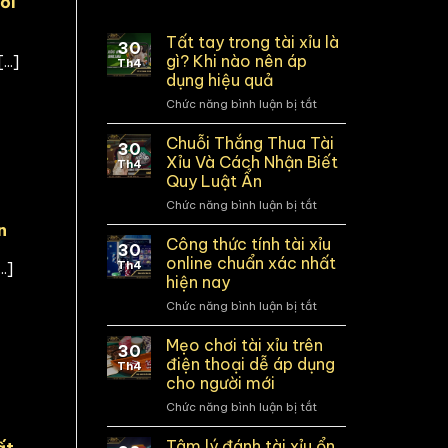
ời
Tất tay trong tài xỉu là
30
gì? Khi nào nên áp
..]
Th4
dụng hiệu quả
Chức năng bình luận bị tắt
ở
Tất
tay
Chuỗi Thắng Thua Tài
30
trong
Xỉu Và Cách Nhận Biết
Th4
tài
Quy Luật Ẩn
xỉu
Chức năng bình luận bị tắt
ở
là
Chuỗi
gì?
n
Thắng
Khi
Công thức tính tài xỉu
30
Thua
nào
online chuẩn xác nhất
Th4
..]
Tài
nên
hiện nay
Xỉu
áp
Chức năng bình luận bị tắt
ở
Và
dụng
Công
Cách
hiệu
thức
Nhận
Mẹo chơi tài xỉu trên
quả
30
tính
Biết
điện thoại dễ áp dụng
Th4
tài
Quy
cho người mới
xỉu
Luật
Chức năng bình luận bị tắt
ở
online
Ẩn
Mẹo
chuẩn
chơi
xác
Tâm lý đánh tài xỉu ổn
ất