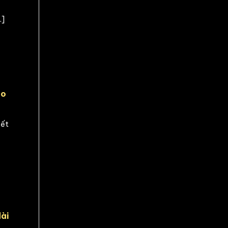
.]
ao
kết
dài