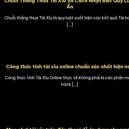
Chuỗi Thắng Thua Tài Xỉu Và Cách Nhận Biết Quy L
Ẩn
Chuỗi thắng thua Tài Xỉu là quy luật xuất hiện các kết quả Tài 
[...]
Công thức tính tài xỉu online chuẩn xác nhất hiện n
Công thức tính Tài Xỉu Online thực tế không phải là các phần 
hack [...]