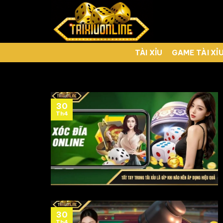
Chuyển
đến
nội
dung
TÀI XỈU
GAME TÀI XỈ
30
Th4
30
Th4