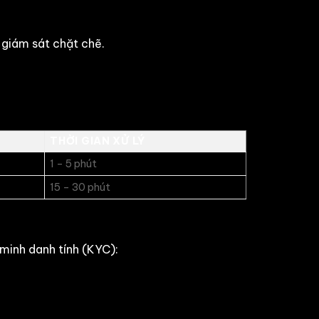
à giám sát chặt chẽ.
THỜI GIAN XỬ LÝ
1 – 5 phút
15 – 30 phút
 minh danh tính (KYC):