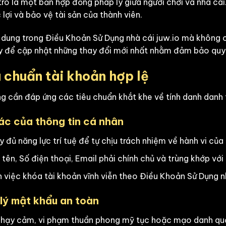
rò là một bản hợp đồng pháp lý giữa người chơi và nhà cái.
 lợi và bảo vệ tài sản của thành viên.
 dung trong Điều Khoản Sử Dụng nhà cái juw.io mà không c
 để cập nhật những thay đổi mới nhất nhằm đảm bảo quyề
u chuẩn tài khoản hợp lệ
ng cần đáp ứng các tiêu chuẩn khắt khe về tính danh danh t
xác của thông tin cá nhân
ầy đủ năng lực trí tuệ để tự chịu trách nhiệm về hành vi của
tên, Số điện thoại, Email phải chính chủ và trùng khớp với
 việc khóa tài khoản vĩnh viễn theo Điều Khoản Sử Dụng nh
 lý mật khẩu an toàn
nhạy cảm, vi phạm thuần phong mỹ tục hoặc mạo danh quản