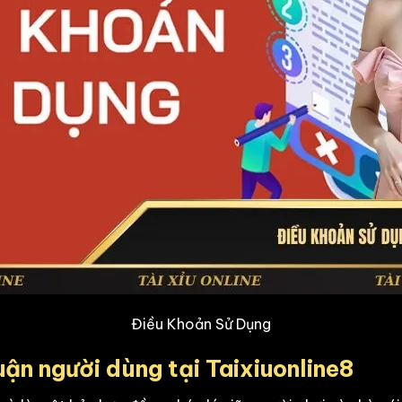
Điều Khoản Sử Dụng
uận người dùng tại Taixiuonline8