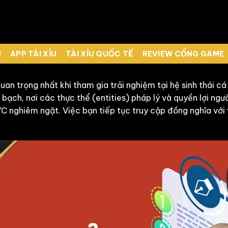
U
APP TÀI XỈU
TÀI XỈU QUỐC TẾ
REVIEW CỔNG GAME
uan trọng nhất khi tham gia trải nghiệm tại hệ sinh thái 
ch, nơi các thực thể (entities) pháp lý và quyền lợi ngư
YC nghiêm ngặt. Việc bạn tiếp tục truy cập đồng nghĩa với