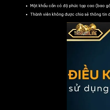
Mật khẩu cần có độ phức tạp cao (bao gồm 
Thành viên không được chia sẻ thông tin đ