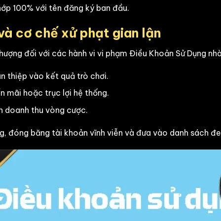
hớp 100% với tên đăng ký ban đầu.
và cơ chế xử phạt gian lận
ượng đối với các hành vi vi phạm Điều Khoản Sử Dụng nhà 
 thiệp vào kết quả trò chơi.
 mãi hoặc trục lợi hệ thống.
n doanh thu vòng cược.
ng, đóng băng tài khoản vĩnh viễn và đưa vào danh sách đ