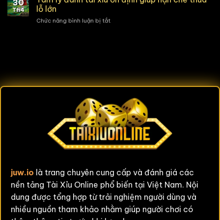
Ẩn
30
tài
xác
lỗ lớn
Th4
xỉu
nhất
Chức năng bình luận bị tắt
ở
trên
hiện
Tâm
điện
nay
lý
thoại
đánh
dễ
tài
áp
xỉu
dụng
ổn
cho
định
người
giúp
mới
hạn
chế
thua
lỗ
lớn
juw.io
là trang chuyên cung cấp và đánh giá các
nền tảng Tài Xỉu Online phổ biến tại Việt Nam. Nội
dung được tổng hợp từ trải nghiệm người dùng và
nhiều nguồn tham khảo nhằm giúp người chơi có