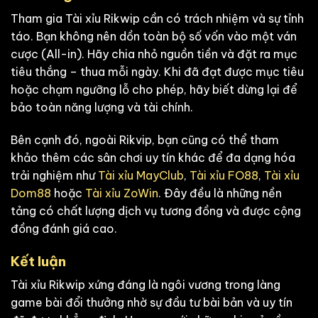
Tham gia Tài xỉu Rikwip cần có trách nhiệm và sự tỉnh
táo. Bạn không nên dồn toàn bộ số vốn vào một ván
cược (All-in). Hãy chia nhỏ nguồn tiền và đặt ra mục
tiêu thắng – thua mỗi ngày. Khi đã đạt được mục tiêu
hoặc chạm ngưỡng lỗ cho phép, hãy biết dừng lại để
bảo toàn năng lượng và tài chính.
Bên cạnh đó, ngoài Rikvip, bạn cũng có thể tham
khảo thêm các sân chơi uy tín khác để đa dạng hóa
trải nghiệm như
Tài xỉu MayClub
,
Tài xỉu FO88
,
Tài xỉu
Dom88
hoặc
Tài xỉu ZoWin
. Đây đều là những nền
tảng có chất lượng dịch vụ tương đồng và được cộng
đồng đánh giá cao.
Kết luận
Tài xỉu Rikwip xứng đáng là ngôi vương trong làng
game bài đổi thưởng nhờ sự đầu tư bài bản và uy tín