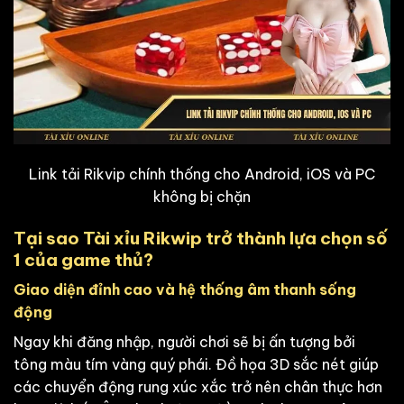
Link tải Rikvip chính thống cho Android, iOS và PC
không bị chặn
Tại sao Tài xỉu Rikwip trở thành lựa chọn số
1 của game thủ?
Giao diện đỉnh cao và hệ thống âm thanh sống
động
Ngay khi đăng nhập, người chơi sẽ bị ấn tượng bởi
tông màu tím vàng quý phái. Đồ họa 3D sắc nét giúp
các chuyển động rung xúc xắc trở nên chân thực hơn