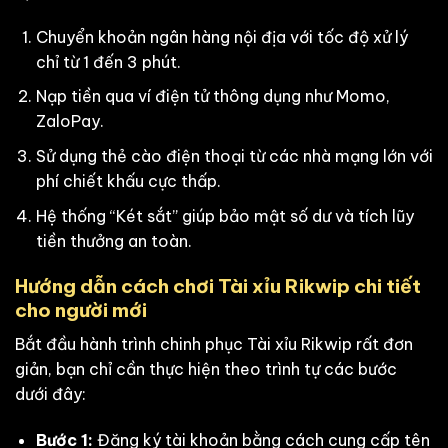
Chuyển khoản ngân hàng nội địa với tốc độ xử lý
chỉ từ 1 đến 3 phút.
Nạp tiền qua ví điện tử thông dụng như Momo,
ZaloPay.
Sử dụng thẻ cào điện thoại từ các nhà mạng lớn với
phí chiết khấu cực thấp.
Hệ thống “Két sắt” giúp bảo mật số dư và tích lũy
tiền thưởng an toàn.
Hướng dẫn cách chơi Tài xỉu Rikwip chi tiết
cho người mới
Bắt đầu hành trình chinh phục Tài xỉu Rikwip rất đơn
giản, bạn chỉ cần thực hiện theo trình tự các bước
dưới đây:
Bước 1:
Đăng ký tài khoản bằng cách cung cấp tên