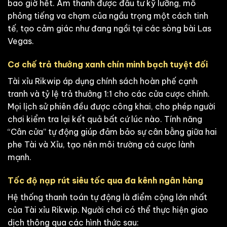
bao giờ hết. Âm thanh được đầu tư kỹ lưỡng, mô
phỏng tiếng va chạm của ngầu trọng một cách tinh
tế, tạo cảm giác như đang ngồi tại các sòng bài Las
Vegas.
Cơ chế trả thưởng xanh chín minh bạch tuyệt đối
Tài xỉu Rikwip áp dụng chính sách hoàn phế cạnh
tranh và tỷ lệ trả thưởng 1:1 cho các cửa cược chính.
Mọi lịch sử phiên đều được công khai, cho phép người
chơi kiểm tra lại kết quả bất cứ lúc nào. Tính năng
“Cân cửa” tự động giúp đảm bảo sự cân bằng giữa hai
phe Tài và Xỉu, tạo nên môi trường cá cược lành
mạnh.
Tốc độ nạp rút siêu tốc qua đa kênh ngân hàng
Hệ thống thanh toán tự động là điểm cộng lớn nhất
của Tài xỉu Rikwip. Người chơi có thể thực hiện giao
dịch thông qua các hình thức sau: