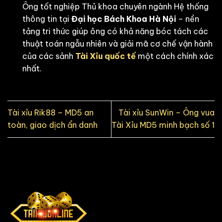
Ông tốt nghiệp Thủ khoa chuyên ngành Hệ thống
thông tin tại
Đại học Bách Khoa Hà Nội
– nền
tảng tri thức giúp ông có khả năng bóc tách các
thuật toán ngẫu nhiên và giải mã cơ chế vận hành
của các sảnh
Tài Xỉu quốc tế
một cách chính xác
nhất.
Tài xỉu Rik88 – MD5 an
Tài xỉu SunWin – Ông vua
toàn, giao dịch ẩn danh
Tài Xỉu MD5 minh bạch số 1