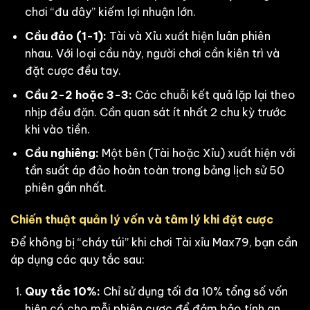
chơi “đu dây” kiếm lợi nhuận lớn.
Cầu đảo (1-1):
Tài và Xỉu xuất hiện luân phiên
nhau. Với loại cầu này, người chơi cần kiên trì và
đặt cược đều tay.
Cầu 2-2 hoặc 3-3:
Các chuỗi kết quả lặp lại theo
nhịp đều đặn. Cần quan sát ít nhất 2 chu kỳ trước
khi vào tiền.
Cầu nghiêng:
Một bên (Tài hoặc Xỉu) xuất hiện với
tần suất áp đảo hoàn toàn trong bảng lịch sử 50
phiên gần nhất.
Chiến thuật quản lý vốn và tâm lý khi đặt cược
Để không bị “cháy túi” khi chơi Tài xỉu Max79, bạn cần
áp dụng các quy tắc sau:
Quy tắc 10%:
Chỉ sử dụng tối đa 10% tổng số vốn
hiện có cho mỗi phiên cược để đảm bảo tính an