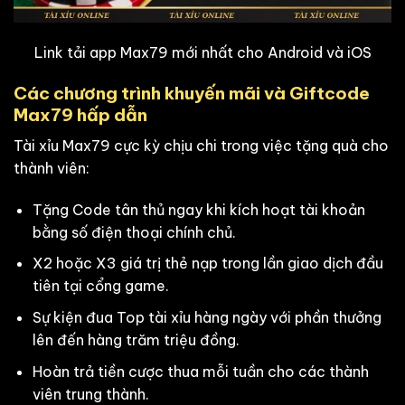
Link tải app Max79 mới nhất cho Android và iOS
Các chương trình khuyến mãi và Giftcode
Max79 hấp dẫn
Tài xỉu Max79 cực kỳ chịu chi trong việc tặng quà cho
thành viên:
Tặng Code tân thủ ngay khi kích hoạt tài khoản
bằng số điện thoại chính chủ.
X2 hoặc X3 giá trị thẻ nạp trong lần giao dịch đầu
tiên tại cổng game.
Sự kiện đua Top tài xỉu hàng ngày với phần thưởng
lên đến hàng trăm triệu đồng.
Hoàn trả tiền cược thua mỗi tuần cho các thành
viên trung thành.