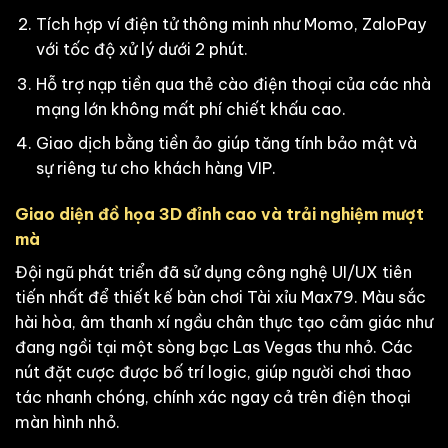
Tích hợp ví điện tử thông minh như Momo, ZaloPay
với tốc độ xử lý dưới 2 phút.
Hỗ trợ nạp tiền qua thẻ cào điện thoại của các nhà
mạng lớn không mất phí chiết khấu cao.
Giao dịch bằng tiền ảo giúp tăng tính bảo mật và
sự riêng tư cho khách hàng VIP.
Giao diện đồ họa 3D đỉnh cao và trải nghiệm mượt
mà
Đội ngũ phát triển đã sử dụng công nghệ UI/UX tiên
tiến nhất để thiết kế bàn chơi Tài xỉu Max79. Màu sắc
hài hòa, âm thanh xí ngầu chân thực tạo cảm giác như
đang ngồi tại một sòng bạc Las Vegas thu nhỏ. Các
nút đặt cược được bố trí logic, giúp người chơi thao
tác nhanh chóng, chính xác ngay cả trên điện thoại
màn hình nhỏ.