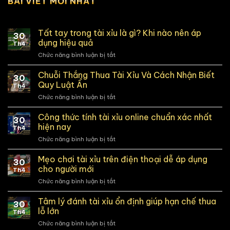
BÀI VIẾT MỚI NHẤT
Tất tay trong tài xỉu là gì? Khi nào nên áp
30
dụng hiệu quả
Th4
Chức năng bình luận bị tắt
ở
Tất
tay
Chuỗi Thắng Thua Tài Xỉu Và Cách Nhận Biết
30
trong
Quy Luật Ẩn
Th4
tài
Chức năng bình luận bị tắt
ở
xỉu
Chuỗi
là
Thắng
Công thức tính tài xỉu online chuẩn xác nhất
gì?
30
Thua
Khi
hiện nay
Th4
Tài
nào
Chức năng bình luận bị tắt
ở
Xỉu
nên
Công
Và
áp
thức
Mẹo chơi tài xỉu trên điện thoại dễ áp dụng
Cách
dụng
30
tính
Nhận
cho người mới
hiệu
Th4
tài
Biết
quả
Chức năng bình luận bị tắt
ở
xỉu
Quy
Mẹo
online
Luật
chơi
Tâm lý đánh tài xỉu ổn định giúp hạn chế thua
chuẩn
Ẩn
30
tài
xác
lỗ lớn
Th4
xỉu
nhất
Chức năng bình luận bị tắt
ở
trên
hiện