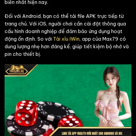
biến nhất hiện nay.
Đối với Android, bạn có thể tải file APK trực tiếp từ
trang chủ. Với iOS, người chơi cần cài đặt thông qua
cấu hình doanh nghiệp để đảm bảo ứng dụng hoạt
động ổn định. So với
Tài xỉu IWin
, app của Max79 có
dung lượng nhẹ hơn đáng kể, giúp tiết kiệm bộ nhớ và
pin cho thiết bị.