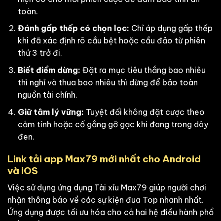
toàn.
Đánh gấp thếp có chọn lọc:
Chỉ áp dụng gấp thếp
khi đã xác định rõ cầu bệt hoặc cầu đảo từ phiên
thứ 3 trở đi.
Biết điểm dừng:
Đặt ra mục tiêu thắng bao nhiêu
thì nghỉ và thua bao nhiêu thì dừng để bảo toàn
nguồn tài chính.
Giữ tâm lý vững:
Tuyệt đối không đặt cược theo
cảm tính hoặc cố gắng gỡ gạc khi đang trong dây
đen.
Link tải app Max79 mới nhất cho Android
và iOS
Việc sử dụng ứng dụng Tài xỉu Max79 giúp người chơi
nhận thông báo về các sự kiện đua Top nhanh nhất.
Ứng dụng được tối ưu hóa cho cả hai hệ điều hành phổ