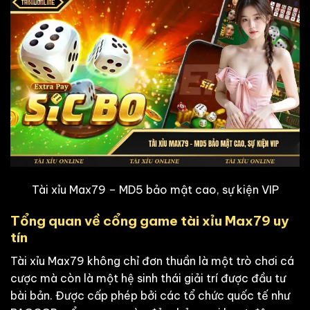
Tài xỉu Max79 – MD5 bảo mật cao, sự kiện VIP
Tổng quan về cổng game tài xỉu Max79 uy
tín
Tài xỉu Max79 không chỉ đơn thuần là một trò chơi cá
cược mà còn là một hệ sinh thái giải trí được đầu tư
bài bản. Được cấp phép bởi các tổ chức quốc tế như