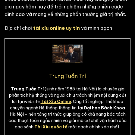
gia ngay hôm nay để trải nghiệm những phiên cược
đỉnh cao và mang về những phần thưởng giá trị nhất.
Địa chỉ chơi
tài xỉu online uy tín
và minh bạch
Trung Tuần Trí
Trung Tuần Trí
(sinh năm 1985 tại Hà Nội) là chuyên gia
phân tích hệ thống và người chịu trách nhiệm nội dung cốt
lõi tại website
Tài Xỉu Online
. Ông tốt nghiệp Thủ khoa
chuyên ngành Hệ thống thông tin tại
Đại học Bách Khoa
Hà Nội
– nền tảng tri thức giúp ông có khả năng bóc tách
các thuật toán ngẫu nhiên và giải mã cơ chế vận hành của
các sảnh
Tài Xỉu quốc tế
một cách chính xác nhất.