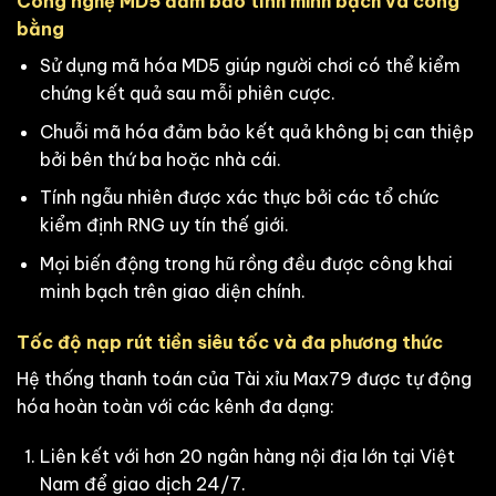
Công nghệ MD5 đảm bảo tính minh bạch và công
bằng
Sử dụng mã hóa MD5 giúp người chơi có thể kiểm
chứng kết quả sau mỗi phiên cược.
Chuỗi mã hóa đảm bảo kết quả không bị can thiệp
bởi bên thứ ba hoặc nhà cái.
Tính ngẫu nhiên được xác thực bởi các tổ chức
kiểm định RNG uy tín thế giới.
Mọi biến động trong hũ rồng đều được công khai
minh bạch trên giao diện chính.
Tốc độ nạp rút tiền siêu tốc và đa phương thức
Hệ thống thanh toán của Tài xỉu Max79 được tự động
hóa hoàn toàn với các kênh đa dạng:
Liên kết với hơn 20 ngân hàng nội địa lớn tại Việt
Nam để giao dịch 24/7.