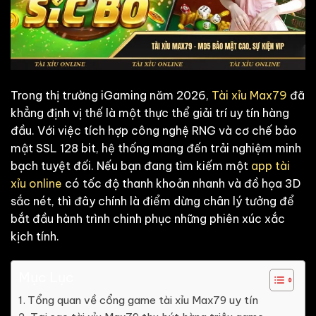
Trong thị trường iGaming năm 2026,
Tài xỉu Max79
đã
khẳng định vị thế là một thực thể giải trí uy tín hàng
đầu. Với việc tích hợp công nghệ RNG và cơ chế bảo
mật SSL 128 bit, hệ thống mang đến trải nghiệm minh
bạch tuyệt đối. Nếu bạn đang tìm kiếm một
app tài
xỉu online
có tốc độ thanh khoản nhanh và đồ họa 3D
sắc nét, thì đây chính là điểm dừng chân lý tưởng để
bắt đầu hành trình chinh phục những phiên xúc xắc
kịch tính.
Mục Lục
Tổng quan về cổng game tài xỉu Max79 uy tín