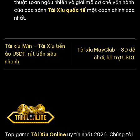
thuật toán ngẫu nhiên và giải mã cơ chế vận hành
của các sảnh
Tài Xỉu quốc tế
một cách chính xác
nhất.
Tài xỉu IWin – Tài Xỉu tiền
Tài xỉu MayClub – 3D dễ
ảo USDT, rút tiền siêu
chơi, hỗ trợ USDT
nhanh
Top game
Tài Xỉu Online
uy tín nhất 2026. Chúng tôi