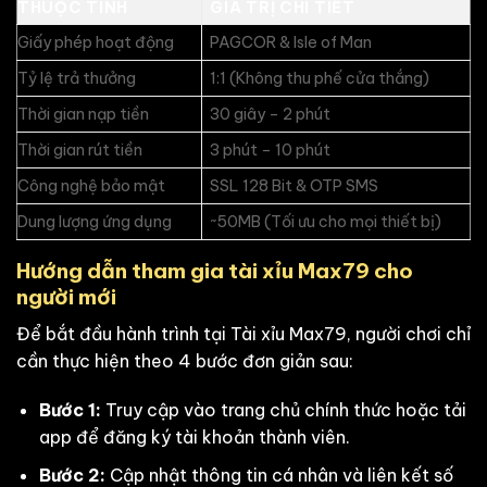
THUỘC TÍNH
GIÁ TRỊ CHI TIẾT
Giấy phép hoạt động
PAGCOR & Isle of Man
Tỷ lệ trả thưởng
1:1 (Không thu phế cửa thắng)
Thời gian nạp tiền
30 giây – 2 phút
Thời gian rút tiền
3 phút – 10 phút
Công nghệ bảo mật
SSL 128 Bit & OTP SMS
Dung lượng ứng dụng
~50MB (Tối ưu cho mọi thiết bị)
Hướng dẫn tham gia tài xỉu Max79 cho
người mới
Để bắt đầu hành trình tại Tài xỉu Max79, người chơi chỉ
cần thực hiện theo 4 bước đơn giản sau:
Bước 1:
Truy cập vào trang chủ chính thức hoặc tải
app để đăng ký tài khoản thành viên.
Bước 2:
Cập nhật thông tin cá nhân và liên kết số