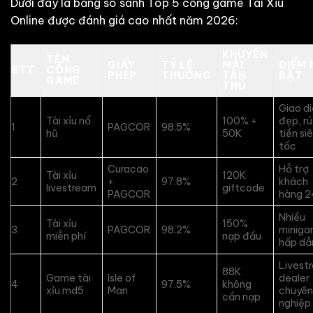
Dưới đây là bảng so sánh Top 5 cổng game Tài Xỉu
Online được đánh giá cao nhất năm 2026:
KHUYẾN
TÊN
GIẤY
TỶ LỆ
MÃI
ĐIỂM 
STT
CỔNG
PHÉP
THƯỞNG
TÂN
BẬT
GAME
THỦ
Giao d
Tài xỉu nổ
100% +
đẹp, rú
1
PAGCOR
98.5%
hũ
50K
tiền si
tốc
Curacao
Hỗ trợ
Tài xỉu
120K
2
+
97.8%
khách
livestream
giftcode
PAGCOR
hàng 2
Nhiều
Tài xỉu
150%
3
PAGCOR
98.2%
minig
miễn phí
nạp đầu
hấp dẫ
Livest
88K
Game tài
Isle of
dealer
4
97.5%
không
xỉu md5
Man
chuyê
cần nạp
nghiệp