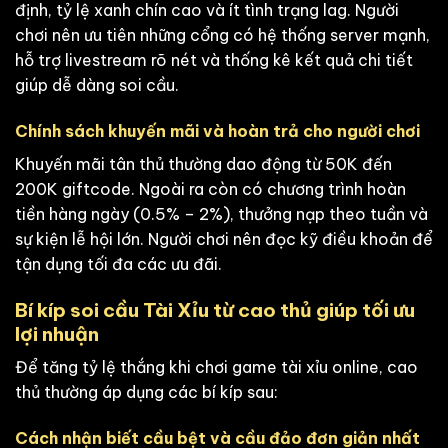
định, tỷ lệ xanh chín cao và ít tình trạng lag. Người
chơi nên ưu tiên những cổng có hệ thống server mạnh,
hỗ trợ livestream rõ nét và thống kê kết quả chi tiết
giúp dễ dàng soi cầu.
Chính sách khuyến mãi và hoàn trả cho người chơi
Khuyến mãi tân thủ thường dao động từ 50K đến
200K giftcode. Ngoài ra còn có chương trình hoàn
tiền hàng ngày (0.5% – 2%), thưởng nạp theo tuần và
sự kiện lễ hội lớn. Người chơi nên đọc kỹ điều khoản để
tận dụng tối đa các ưu đãi.
Bí kíp soi cầu Tài Xỉu từ cao thủ giúp tối ưu
lợi nhuận
Để tăng tỷ lệ thắng khi chơi game tài xỉu online, cao
thủ thường áp dụng các bí kíp sau:
Cách nhận biết cầu bệt và cầu đảo đơn giản nhất