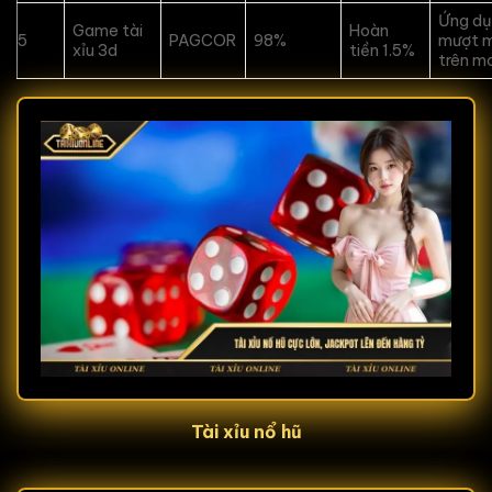
Ứng d
Game tài
Hoàn
5
PAGCOR
98%
mượt 
xỉu 3d
tiền 1.5%
trên m
Tài xỉu nổ hũ