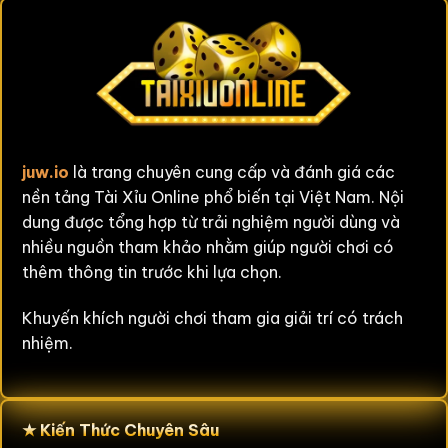
juw.io
là trang chuyên cung cấp và đánh giá các
nền tảng Tài Xỉu Online phổ biến tại Việt Nam. Nội
dung được tổng hợp từ trải nghiệm người dùng và
nhiều nguồn tham khảo nhằm giúp người chơi có
thêm thông tin trước khi lựa chọn.
Khuyến khích người chơi tham gia giải trí có trách
nhiệm.
★ Kiến Thức Chuyên Sâu