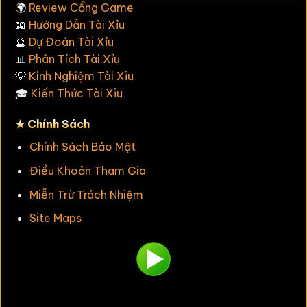
🌍
Review Cổng Game
📖
Hướng Dẫn Tài Xỉu
🔮
Dự Đoán Tài Xỉu
📊
Phân Tích Tài Xỉu
💡
Kinh Nghiệm Tài Xỉu
🎓
Kiến Thức Tài Xỉu
★ Chính Sách
Chính Sách Bảo Mật
Điều Khoản Tham Gia
Miễn Trừ Trách Nhiệm
Site Maps