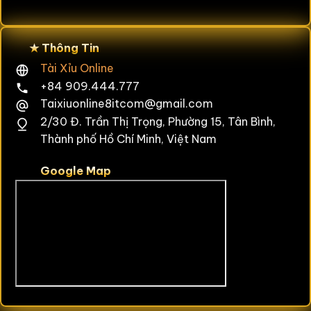
★ Thông Tin
Tài Xỉu Online
+84 909.444.777
Taixiuonline8itcom@gmail.com
2/30 Đ. Trần Thị Trọng, Phường 15, Tân Bình,
Thành phố Hồ Chí Minh, Việt Nam
Google Map