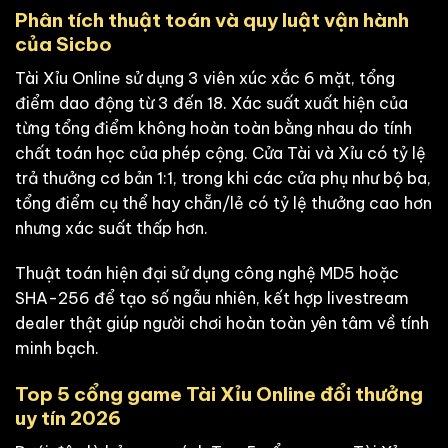
Phân tích thuật toán và quy luật vận hành
của Sicbo
Tài Xỉu Online sử dụng 3 viên xúc xắc 6 mặt, tổng
điểm dao động từ 3 đến 18. Xác suất xuất hiện của
từng tổng điểm không hoàn toàn bằng nhau do tính
chất toán học của phép cộng. Cửa Tài và Xỉu có tỷ lệ
trả thưởng cơ bản 1:1, trong khi các cửa phụ như bộ ba,
tổng điểm cụ thể hay chẵn/lẻ có tỷ lệ thưởng cao hơn
nhưng xác suất thấp hơn.
Thuật toán hiện đại sử dụng công nghệ MD5 hoặc
SHA-256 để tạo số ngẫu nhiên, kết hợp livestream
dealer thật giúp người chơi hoàn toàn yên tâm về tính
minh bạch.
Top 5 cổng game Tài Xỉu Online đổi thưởng
uy tín 2026