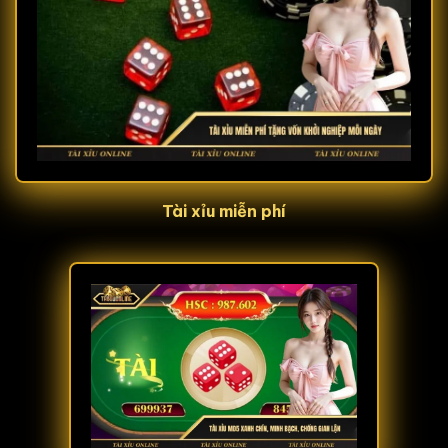
Tài xỉu miễn phí