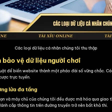
Các loại dữ liệu cá nhân chúng tôi thu thập
 bảo vệ dữ liệu người chơi
uật để biến website thành một pháo đài số vững chắc. Cá
cược trực tuyến.
ờng lửa đa tầng
a bạn và máy chủ của chúng tôi đều được mã hóa qua giao 
ánh cắp thông tin trên đường truyền trở nên bất khả thi.