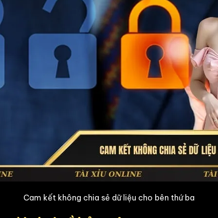
Cam kết không chia sẻ dữ liệu cho bên thứ ba