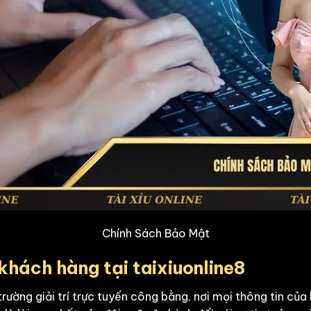
Chính Sách Bảo Mật
khách hàng tại taixiuonline8
rường giải trí trực tuyến công bằng, nơi mọi thông tin c