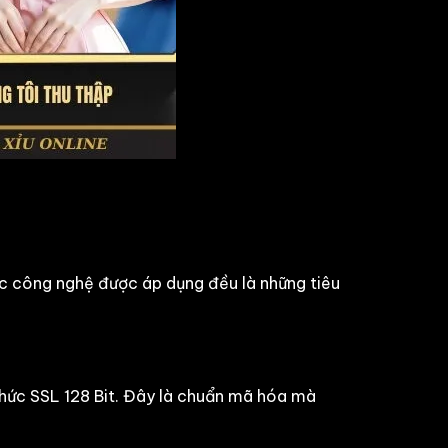
c công nghệ được áp dụng đều là những tiêu
thức SSL 128 Bit. Đây là chuẩn mã hóa mà