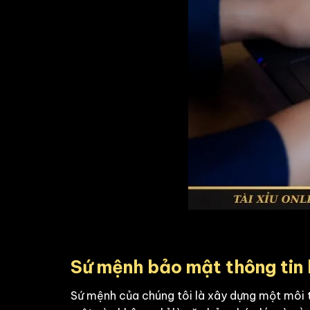
Sứ mệnh bảo mật thông tin 
Sứ mệnh của chúng tôi là xây dựng một môi t