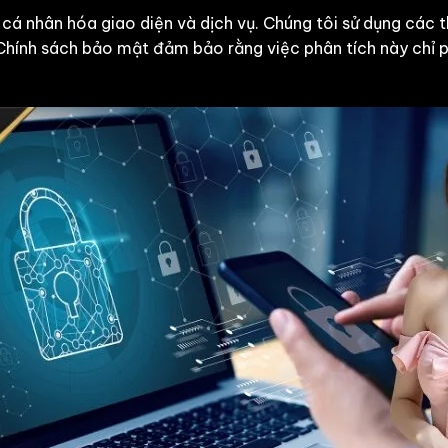
ể cá nhân hóa giao diện và dịch vụ. Chúng tôi sử dụng các
 Chính sách bảo mật đảm bảo rằng việc phân tích này chỉ