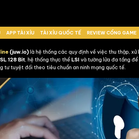
U
APP TÀI XỈU
TÀI XỈU QUỐC TẾ
REVIEW CỔNG GAME
line
(juw.io)
là hệ thống các quy định về việc thu thập, xử 
SL 128 Bit
, hệ thống thực thể
LSI
và tường lửa đa tầng để
 tư tuyệt đối theo tiêu chuẩn an ninh mạng quốc tế.