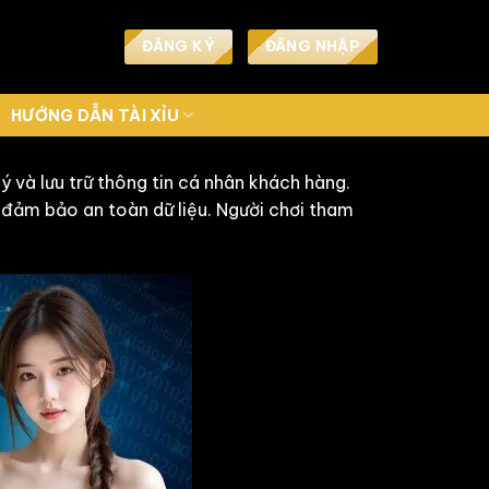
ĐĂNG KÝ
ĐĂNG NHẬP
HƯỚNG DẪN TÀI XỈU
lý và lưu trữ thông tin cá nhân khách hàng.
 đảm bảo an toàn dữ liệu. Người chơi tham