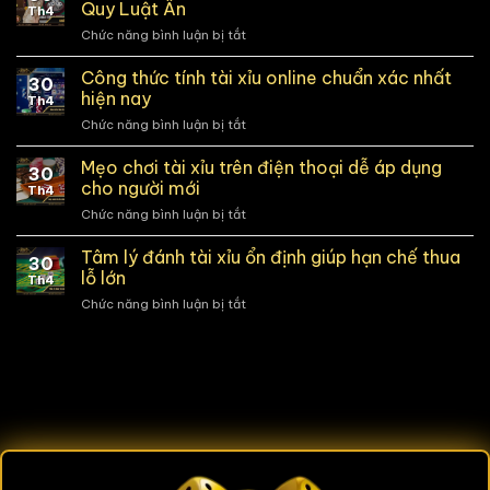
trong
Quy Luật Ẩn
Th4
tài
Chức năng bình luận bị tắt
ở
xỉu
Chuỗi
là
Thắng
Công thức tính tài xỉu online chuẩn xác nhất
gì?
30
Thua
Khi
hiện nay
Th4
Tài
nào
Chức năng bình luận bị tắt
ở
Xỉu
nên
Công
Và
áp
thức
Mẹo chơi tài xỉu trên điện thoại dễ áp dụng
Cách
dụng
30
tính
Nhận
cho người mới
hiệu
Th4
tài
Biết
quả
Chức năng bình luận bị tắt
ở
xỉu
Quy
Mẹo
online
Luật
chơi
Tâm lý đánh tài xỉu ổn định giúp hạn chế thua
chuẩn
Ẩn
30
tài
xác
lỗ lớn
Th4
xỉu
nhất
Chức năng bình luận bị tắt
ở
trên
hiện
Tâm
điện
nay
lý
thoại
đánh
dễ
tài
áp
xỉu
dụng
ổn
cho
định
người
giúp
mới
hạn
chế