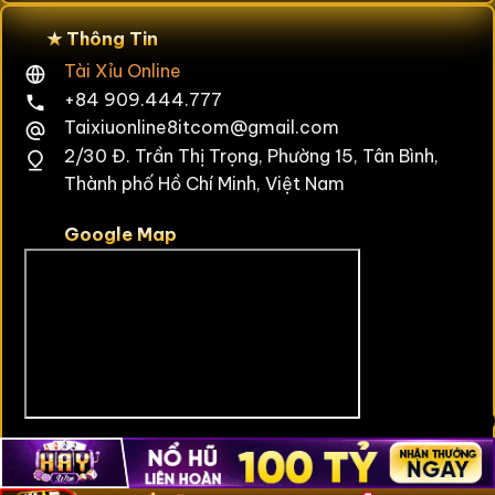
★ Thông Tin
Tài Xỉu Online
+84 909.444.777
Taixiuonline8itcom@gmail.com
2/30 Đ. Trần Thị Trọng, Phường 15, Tân Bình,
Thành phố Hồ Chí Minh, Việt Nam
Google Map