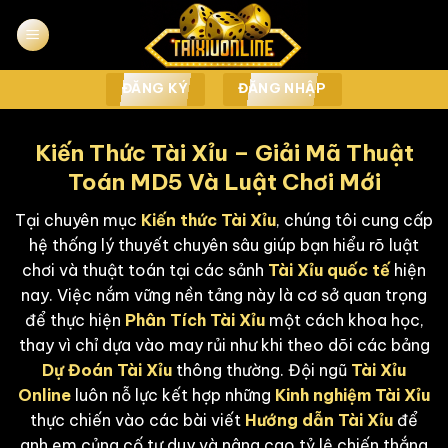
Chuyển
đến
nội
dung
ĐĂNG KÝ
ĐĂNG NHẬP
Kiến Thức Tài Xỉu – Giải Mã Thuật
Toán MD5 Và Luật Chơi Mới
Tại chuyên mục
Kiến thức Tài Xỉu
, chúng tôi cung cấp
hệ thống lý thuyết chuyên sâu giúp bạn hiểu rõ luật
chơi và thuật toán tại các sảnh
Tài Xỉu quốc tế
hiện
nay. Việc nắm vững nền tảng này là cơ sở quan trọng
để thực hiện
Phân Tích Tài Xỉu
một cách khoa học,
thay vì chỉ dựa vào may rủi như khi theo dõi các bảng
Dự Đoán Tài Xỉu
thông thường. Đội ngũ
Tài Xỉu
Online
luôn nỗ lực kết hợp những
Kinh nghiệm Tài Xỉu
thực chiến vào các bài viết
Hướng dẫn Tài Xỉu
để
anh em củng cố tư duy và nâng cao tỷ lệ chiến thắng