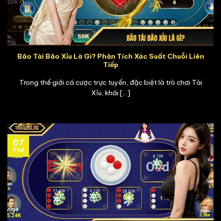
Bão Tài Bão Xỉu Là Gì? Phân Tích Xác Suất Chuỗi Liên
Tiếp
Trong thế giới cá cược trực tuyến, đặc biệt là trò chơi Tài
Xỉu, khái [...]
07
Th2