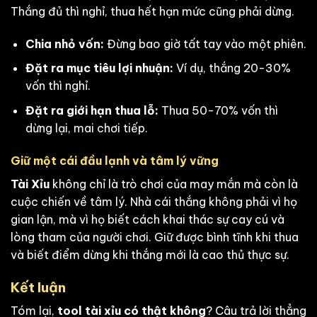
Thắng đủ thì nghỉ, thua hết hạn mức cũng phải dừng.
Chia nhỏ vốn:
Đừng bao giờ tất tay vào một phiên.
Đặt ra mục tiêu lợi nhuận:
Ví dụ, thắng 20-30%
vốn thì nghỉ.
Đặt ra giới hạn thua lỗ:
Thua 50-70% vốn thì
dừng lại, mai chơi tiếp.
Giữ một cái đầu lạnh và tâm lý vững
Tài Xỉu
không chỉ là trò chơi của may mắn mà còn là
cuộc chiến về tâm lý. Nhà cái thắng không phải vì họ
gian lận, mà vì họ biết cách khai thác sự cay cú và
lòng tham của người chơi. Giữ được bình tĩnh khi thua
và biết điểm dừng khi thắng mới là cao thủ thực sự.
Kết luận
Tóm lại,
tool tài xỉu có thật không
? Câu trả lời thẳng