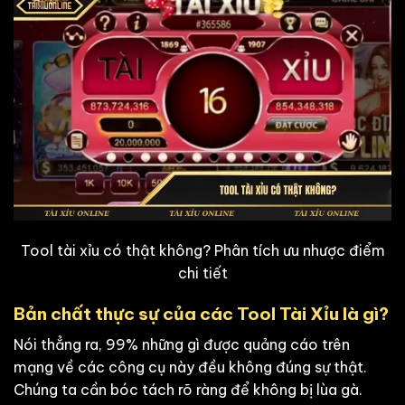
Tool tài xỉu có thật không? Phân tích ưu nhược điểm
chi tiết
Bản chất thực sự của các Tool Tài Xỉu là gì?
Nói thẳng ra, 99% những gì được quảng cáo trên
mạng về các công cụ này đều không đúng sự thật.
Chúng ta cần bóc tách rõ ràng để không bị lùa gà.