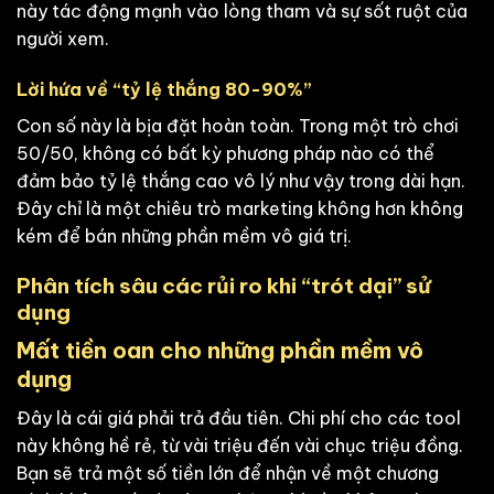
này tác động mạnh vào lòng tham và sự sốt ruột của
người xem.
Lời hứa về “tỷ lệ thắng 80-90%”
Con số này là bịa đặt hoàn toàn. Trong một trò chơi
50/50, không có bất kỳ phương pháp nào có thể
đảm bảo tỷ lệ thắng cao vô lý như vậy trong dài hạn.
Đây chỉ là một chiêu trò marketing không hơn không
kém để bán những phần mềm vô giá trị.
Phân tích sâu các rủi ro khi “trót dại” sử
dụng
Mất tiền oan cho những phần mềm vô
dụng
Đây là cái giá phải trả đầu tiên. Chi phí cho các tool
này không hề rẻ, từ vài triệu đến vài chục triệu đồng.
Bạn sẽ trả một số tiền lớn để nhận về một chương