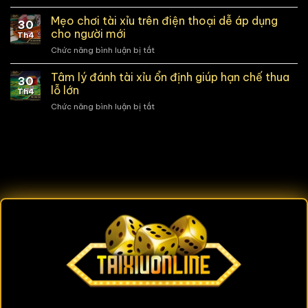
Công
Và
áp
thức
Mẹo chơi tài xỉu trên điện thoại dễ áp dụng
Cách
dụng
30
tính
Nhận
cho người mới
hiệu
Th4
tài
Biết
quả
Chức năng bình luận bị tắt
ở
xỉu
Quy
Mẹo
online
Luật
chơi
Tâm lý đánh tài xỉu ổn định giúp hạn chế thua
chuẩn
Ẩn
30
tài
xác
lỗ lớn
Th4
xỉu
nhất
Chức năng bình luận bị tắt
ở
trên
hiện
Tâm
điện
nay
lý
thoại
đánh
dễ
tài
áp
xỉu
dụng
ổn
cho
định
người
giúp
mới
hạn
chế
thua
lỗ
lớn