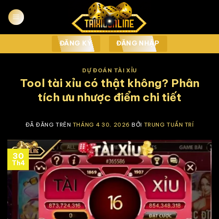
Chuyển
đến
nội
dung
ĐĂNG KÝ
ĐĂNG NHẬP
DỰ ĐOÁN TÀI XỈU
Tool tài xỉu có thật không? Phân
tích ưu nhược điểm chi tiết
ĐÃ ĐĂNG TRÊN
THÁNG 4 30, 2026
BỞI
TRUNG TUẦN TRÍ
30
Th4