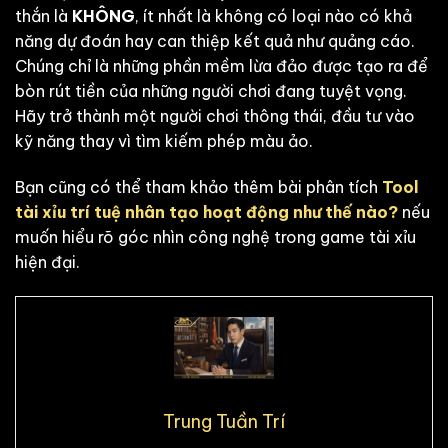
thắn là
KHÔNG
, ít nhất là không có loại nào có khả
năng dự đoán hay can thiệp kết quả như quảng cáo.
Chúng chỉ là những phần mềm lừa đảo được tạo ra để
bòn rút tiền của những người chơi đang tuyệt vọng.
Hãy trở thành một người chơi thông thái, đầu tư vào
kỹ năng thay vì tìm kiếm phép màu ảo.
Bạn cũng có thể tham khảo thêm bài phân tích
Tool
tài xỉu trí tuệ nhân tạo hoạt động như thế nào?
nếu
muốn hiểu rõ góc nhìn công nghệ trong game tài xỉu
hiện đại.
Trung Tuần Trí