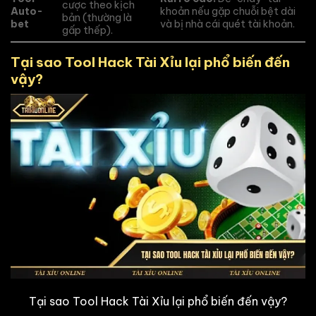
cược theo kịch
Auto-
khoản nếu gặp chuỗi bệt dài
bản (thường là
bet
và bị nhà cái quét tài khoản.
gấp thếp).
Tại sao Tool Hack Tài Xỉu lại phổ biến đến
vậy?
Tại sao Tool Hack Tài Xỉu lại phổ biến đến vậy?