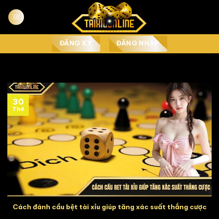
Chuyển
đến
nội
dung
ĐĂNG KÝ
ĐĂNG NHẬP
30
Th4
Cách đánh cầu bệt tài xỉu giúp tăng xác suất thắng cược