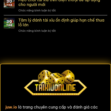
30
tính
Nhận
cho người mới
hiệu
Th4
tài
Biết
quả
Chức năng bình luận bị tắt
ở
xỉu
Quy
Mẹo
online
Luật
chơi
Tâm lý đánh tài xỉu ổn định giúp hạn chế thua
chuẩn
Ẩn
30
tài
xác
lỗ lớn
Th4
xỉu
nhất
Chức năng bình luận bị tắt
ở
trên
hiện
Tâm
điện
nay
lý
thoại
đánh
dễ
tài
áp
xỉu
dụng
ổn
cho
định
người
giúp
mới
hạn
chế
thua
lỗ
lớn
juw.io
là trang chuyên cung cấp và đánh giá các