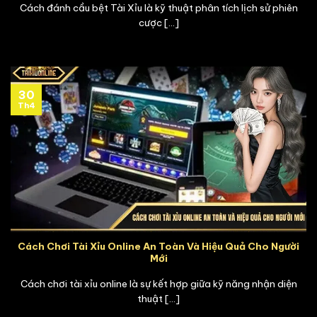
Cách đánh cầu bệt Tài Xỉu là kỹ thuật phân tích lịch sử phiên
cược [...]
30
Th4
Cách Chơi Tài Xỉu Online An Toàn Và Hiệu Quả Cho Người
Mới
Cách chơi tài xỉu online là sự kết hợp giữa kỹ năng nhận diện
thuật [...]