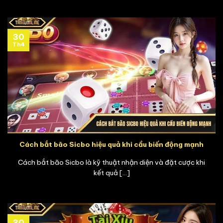
30
Th4
Cách bắt bão Sicbo hiệu quả khi cầu biến động mạnh
Cách bắt bão Sicbo là kỹ thuật nhận diện và đặt cược khi
kết quả [...]
30