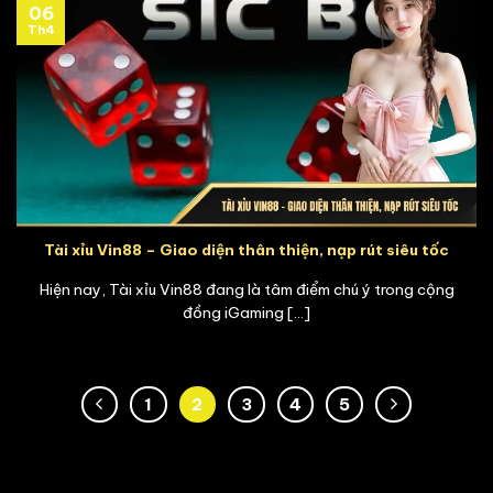
06
Th4
Tài xỉu Vin88 – Giao diện thân thiện, nạp rút siêu tốc
Hiện nay, Tài xỉu Vin88 đang là tâm điểm chú ý trong cộng
đồng iGaming [...]
1
2
3
4
5