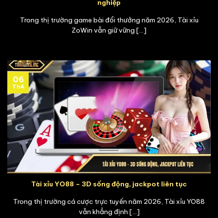
nghiệp
Trong thị trường game bài đổi thưởng năm 2026, Tài xỉu
ZoWin vẫn giữ vững [...]
06
Th4
Tài xỉu YO88 – 3D sống động, jackpot liên tục
Trong thị trường cá cược trực tuyến năm 2026, Tài xỉu YO88
vẫn khẳng định [...]