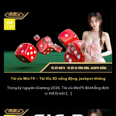
06
Th4
Tài xỉu Win79 – Tài Xỉu 3D sống động, jackpot khủng
Trong kỷ nguyên iGaming 2026, Tài xỉu Win79 đã khẳng định
vị thế là một [...]