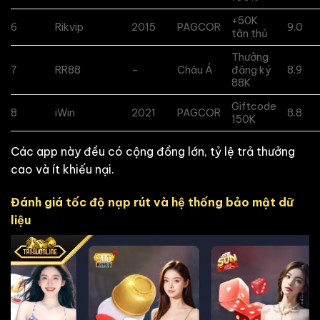
+50K
6
Rikvip
2015
PAGCOR
9.0
tân thủ
Thưởng
7
RR88
–
Châu Á
đăng ký
8.9
88K
Giftcode
8
iWin
2021
PAGCOR
8.8
150K
Các app này đều có cộng đồng lớn, tỷ lệ trả thưởng
cao và ít khiếu nại.
Đánh giá tốc độ nạp rút và hệ thống bảo mật dữ
liệu