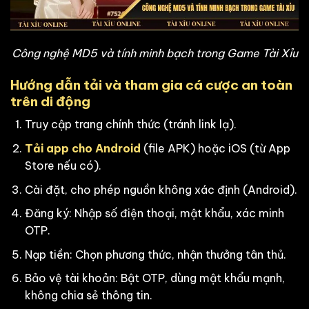
Công nghệ MD5 và tính minh bạch trong Game Tài Xỉu
Hướng dẫn tải và tham gia cá cược an toàn
trên di động
Truy cập trang chính thức (tránh link lạ).
Tải app cho Android
(file APK) hoặc iOS (từ App
Store nếu có).
Cài đặt, cho phép nguồn không xác định (Android).
Đăng ký: Nhập số điện thoại, mật khẩu, xác minh
OTP.
Nạp tiền: Chọn phương thức, nhận thưởng tân thủ.
Bảo vệ tài khoản: Bật OTP, dùng mật khẩu mạnh,
không chia sẻ thông tin.