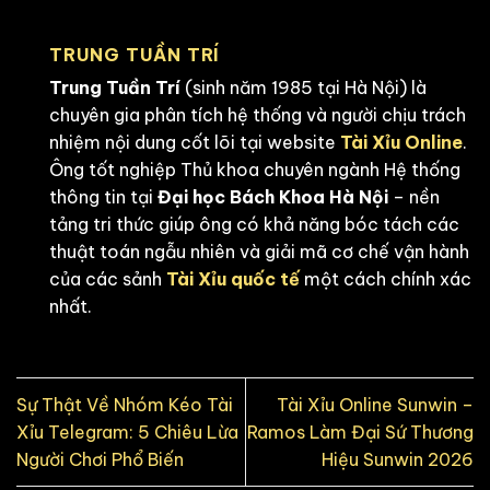
TRUNG TUẦN TRÍ
Trung Tuần Trí
(sinh năm 1985 tại Hà Nội) là
chuyên gia phân tích hệ thống và người chịu trách
nhiệm nội dung cốt lõi tại website
Tài Xỉu Online
.
Ông tốt nghiệp Thủ khoa chuyên ngành Hệ thống
thông tin tại
Đại học Bách Khoa Hà Nội
– nền
tảng tri thức giúp ông có khả năng bóc tách các
thuật toán ngẫu nhiên và giải mã cơ chế vận hành
của các sảnh
Tài Xỉu quốc tế
một cách chính xác
nhất.
Sự Thật Về Nhóm Kéo Tài
Tài Xỉu Online Sunwin –
Xỉu Telegram: 5 Chiêu Lừa
Ramos Làm Đại Sứ Thương
Người Chơi Phổ Biến
Hiệu Sunwin 2026