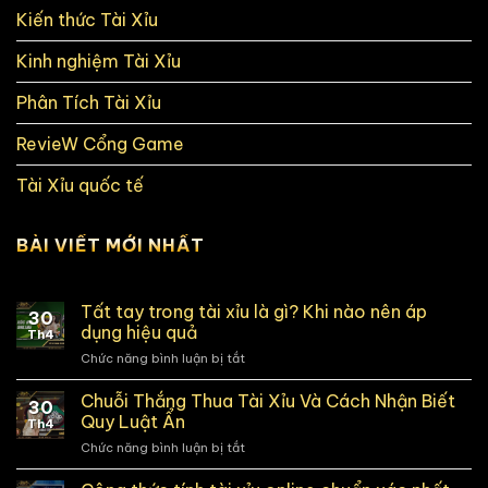
Kiến thức Tài Xỉu
Kinh nghiệm Tài Xỉu
Phân Tích Tài Xỉu
RevieW Cổng Game
Tài Xỉu quốc tế
BÀI VIẾT MỚI NHẤT
Tất tay trong tài xỉu là gì? Khi nào nên áp
30
dụng hiệu quả
Th4
Chức năng bình luận bị tắt
ở
Tất
tay
Chuỗi Thắng Thua Tài Xỉu Và Cách Nhận Biết
30
trong
Quy Luật Ẩn
Th4
tài
Chức năng bình luận bị tắt
ở
xỉu
Chuỗi
là
Thắng