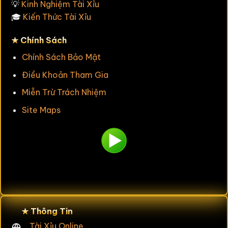
💡
Kinh Nghiệm Tài Xỉu
🎓
Kiến Thức Tài Xỉu
★ Chính Sách
Chính Sách Bảo Mật
Điều Khoản Tham Gia
Miễn Trừ Trách Nhiệm
Site Maps
★ Thông Tin
Tài Xỉu Online