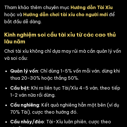
Tham khảo thêm chuyên mục
Hướng dẫn Tài Xỉu
hoặc và
Hướng dẫn chơi tài xỉu cho người mới
để
bắt đầu dễ dàng.
Kinh nghiệm soi cầu tài xỉu từ các cao thủ
lâu năm
Chơi tài xỉu không chỉ dựa may rủi mà cần quản lý vốn
và soi cầu:
Quản lý vốn
: Chỉ dùng 1-5% vốn mỗi ván, dừng khi
thua 20-30% hoặc thắng 50%.
Cầu bệt
: Khi ra liên tục Tài/Xỉu 4-5 ván, theo tiếp
1-2 ván nữa rồi dừng.
Cầu nghiêng
: Kết quả nghiêng hẳn một bên (ví dụ
70% Tài), cược theo hướng đó.
Cầu nhảy/đảo
: Tài-Xỉu luân phiên, cược theo