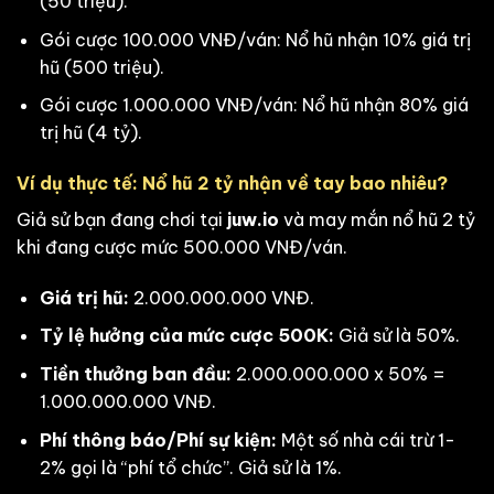
(50 triệu).
Gói cược 100.000 VNĐ/ván: Nổ hũ nhận 10% giá trị
hũ (500 triệu).
Gói cược 1.000.000 VNĐ/ván: Nổ hũ nhận 80% giá
trị hũ (4 tỷ).
Ví dụ thực tế: Nổ hũ 2 tỷ nhận về tay bao nhiêu?
Giả sử bạn đang chơi tại
juw.io
và may mắn nổ hũ 2 tỷ
khi đang cược mức 500.000 VNĐ/ván.
Giá trị hũ:
2.000.000.000 VNĐ.
Tỷ lệ hưởng của mức cược 500K:
Giả sử là 50%.
Tiền thưởng ban đầu:
2.000.000.000 x 50% =
1.000.000.000 VNĐ.
Phí thông báo/Phí sự kiện:
Một số nhà cái trừ 1-
2% gọi là “phí tổ chức”. Giả sử là 1%.