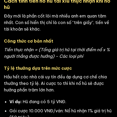
Cách tính tiền nổ hũ tài xỉu thực nhận khi nổ
hũ
Đây mới là phần cốt lõi mà nhiều anh em quan tâm
nhất. Con số hiển thị chỉ là con số “trên giấy”, tiền về
tài khoản sẽ khác.
Công thức cơ bản nhất
Tiền thực nhận = (Tổng giá trị hũ tại thời điểm nổ x %
người thắng được hưởng) – Các loại phí
Tỷ lệ thưởng dựa trên mức cược
Hầu hết các nhà cái uy tín đều áp dụng cơ chế chia
thưởng theo tỷ lệ. Ai cược to thì khi nổ hũ sẽ được
hưởng phần trăm lớn hơn.
Ví dụ:
Hũ đang có 5 tỷ VNĐ.
Gói cược 10.000 VNĐ/ván: Nổ hũ nhận 1% giá trị hũ