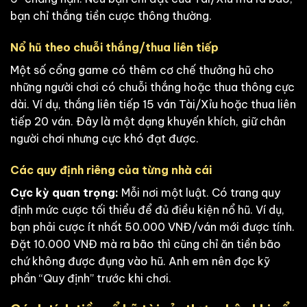
bạn chỉ thắng tiền cược thông thường.
Nổ hũ theo chuỗi thắng/thua liên tiếp
Một số cổng game có thêm cơ chế thưởng hũ cho
những người chơi có chuỗi thắng hoặc thua thông cực
dài. Ví dụ, thắng liên tiếp 15 ván Tài/Xỉu hoặc thua liên
tiếp 20 ván. Đây là một dạng khuyến khích, giữ chân
người chơi nhưng cực khó đạt được.
Các quy định riêng của từng nhà cái
Cực kỳ quan trọng:
Mỗi nơi một luật. Có trang quy
định mức cược tối thiểu để đủ điều kiện nổ hũ. Ví dụ,
bạn phải cược ít nhất 50.000 VNĐ/ván mới được tính.
Đặt 10.000 VNĐ mà ra bão thì cũng chỉ ăn tiền bão
chứ không được đụng vào hũ. Anh em nên đọc kỹ
phần “Quy định” trước khi chơi.