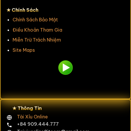
★ Chính Sách
Chính Sách Bảo Mật
Điều Khoản Tham Gia
Miễn Trừ Trách Nhiệm
Site Maps
★ Thông Tin
Tài Xỉu Online
+84 909.444.777