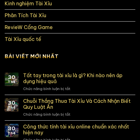
Kinh nghiệm Tài Xỉu
Phân Tích Tài Xỉu
RevieW Cổng Game
Tài Xỉu quốc tế
BÀI VIẾT MỚI NHẤT
Tất tay trong tài xỉu là gì? Khi nào nên áp
30
dụng hiệu quả
Th4
Chức năng bình luận bị tắt
ở
Tất
tay
Chuỗi Thắng Thua Tài Xỉu Và Cách Nhận Biết
30
trong
Quy Luật Ẩn
Th4
tài
Chức năng bình luận bị tắt
ở
xỉu
Chuỗi
là
Thắng
Công thức tính tài xỉu online chuẩn xác nhất
gì?
30
Thua
Khi
hiện nay
Th4
Tài
nào