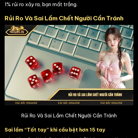
1% rủi ro xảy ra, bạn mất trắng.
Rủi Ro Và Sai Lầm Chết Người Cần Tránh
Rủi Ro Và Sai Lầm Chết Người Cần Tránh
Sai lầm “Tất tay” khi cầu bệt hơn 15 tay