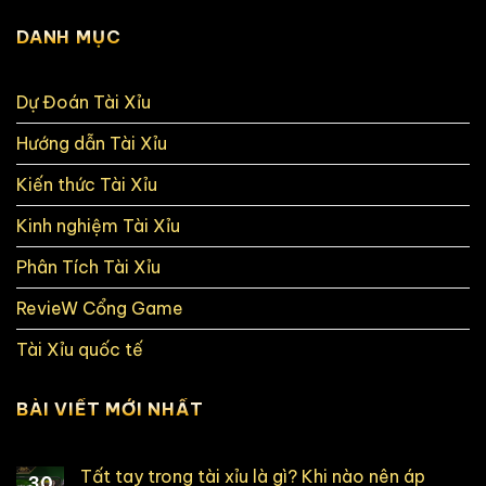
DANH MỤC
Dự Đoán Tài Xỉu
Hướng dẫn Tài Xỉu
Kiến thức Tài Xỉu
Kinh nghiệm Tài Xỉu
Phân Tích Tài Xỉu
RevieW Cổng Game
Tài Xỉu quốc tế
BÀI VIẾT MỚI NHẤT
Tất tay trong tài xỉu là gì? Khi nào nên áp
30