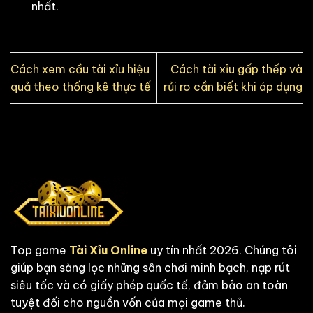
nhất.
Cách xem cầu tài xỉu hiệu
Cách tài xỉu gấp thếp và
quả theo thống kê thực tế
rủi ro cần biết khi áp dụng
Top game
Tài Xỉu Online
uy tín nhất 2026. Chúng tôi
giúp bạn sàng lọc những sân chơi minh bạch, nạp rút
siêu tốc và có giấy phép quốc tế, đảm bảo an toàn
tuyệt đối cho nguồn vốn của mọi game thủ.