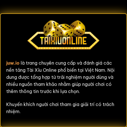
dụng
ổn
cho
định
người
giúp
mới
hạn
chế
thua
lỗ
lớn
juw.io
là trang chuyên cung cấp và đánh giá các
nền tảng Tài Xỉu Online phổ biến tại Việt Nam. Nội
dung được tổng hợp từ trải nghiệm người dùng và
nhiều nguồn tham khảo nhằm giúp người chơi có
thêm thông tin trước khi lựa chọn.
Khuyến khích người chơi tham gia giải trí có trách
nhiệm.