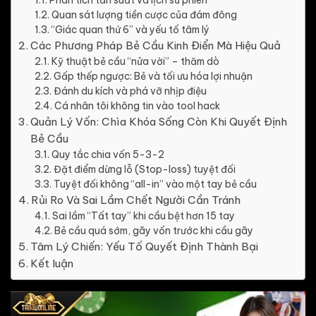
Quan sát lượng tiền cược của đám đông
“Giác quan thứ 6” và yếu tố tâm lý
Các Phương Pháp Bẻ Cầu Kinh Điển Mà Hiệu Quả
Kỹ thuật bẻ cầu “nửa vời” – thăm dò
Gấp thếp ngược: Bẻ và tối ưu hóa lợi nhuận
Đánh du kích và phá vỡ nhịp điệu
Cá nhân tôi không tin vào tool hack
Quản Lý Vốn: Chìa Khóa Sống Còn Khi Quyết Định
Bẻ Cầu
Quy tắc chia vốn 5-3-2
Đặt điểm dừng lỗ (Stop-loss) tuyệt đối
Tuyệt đối không “all-in” vào một tay bẻ cầu
Rủi Ro Và Sai Lầm Chết Người Cần Tránh
Sai lầm “Tất tay” khi cầu bệt hơn 15 tay
Bẻ cầu quá sớm, gãy vốn trước khi cầu gãy
Tâm Lý Chiến: Yếu Tố Quyết Định Thành Bại
Kết luận