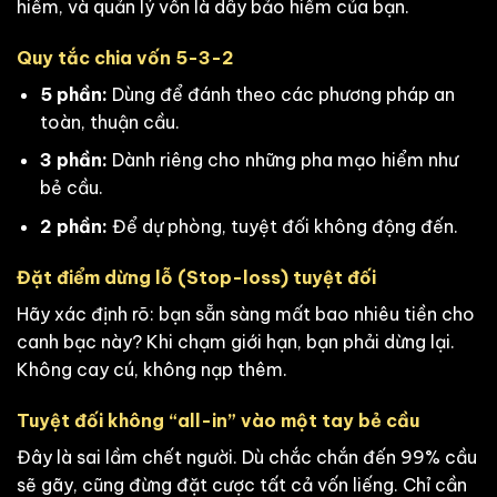
hiểm, và quản lý vốn là dây bảo hiểm của bạn.
Quy tắc chia vốn 5-3-2
5 phần:
Dùng để đánh theo các phương pháp an
toàn, thuận cầu.
3 phần:
Dành riêng cho những pha mạo hiểm như
bẻ cầu.
2 phần:
Để dự phòng, tuyệt đối không động đến.
Đặt điểm dừng lỗ (Stop-loss) tuyệt đối
Hãy xác định rõ: bạn sẵn sàng mất bao nhiêu tiền cho
canh bạc này? Khi chạm giới hạn, bạn phải dừng lại.
Không cay cú, không nạp thêm.
Tuyệt đối không “all-in” vào một tay bẻ cầu
Đây là sai lầm chết người. Dù chắc chắn đến 99% cầu
sẽ gãy, cũng đừng đặt cược tất cả vốn liếng. Chỉ cần