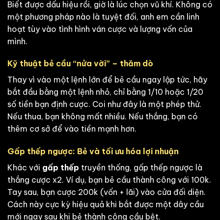
Biết được dấu hiệu rồi, giờ là lúc chọn vũ khí. Không có
một phương pháp nào là tuyệt đối, anh em cần linh
hoạt tùy vào tình hình ván cược và lượng vốn của
mình.
Kỹ thuật bẻ cầu “nửa vời” – thăm dò
Thay vì vào một lệnh lớn để bẻ cầu ngay lập tức, hãy
bắt đầu bằng một lệnh nhỏ, chỉ bằng 1/10 hoặc 1/20
số tiền bạn định cược. Coi như đây là một phép thử.
Nếu thua, bạn không mất nhiều. Nếu thắng, bạn có
thêm cơ sở để vào tiền mạnh hơn.
Gấp thếp ngược: Bẻ và tối ưu hóa lợi nhuận
Khác với
gấp thếp
truyền thống, gấp thếp ngược là
thắng cược x2. Ví dụ, bạn bẻ cầu thành công với 100k.
Tay sau, bạn cược 200k (vốn + lãi) vào cửa đối diện.
Cách này cực kỳ hiệu quả khi bắt được một dây cầu
mới ngay sau khi bẻ thành công cầu bệt.